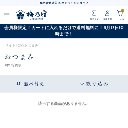
梅乃宿酒造公式 オンラインショップ
0
会員様限定！カートに入れるだけで送料無料に！8月17日10
時まで！
サイトTOP
おつまみ
おつまみ
0
件 /
を表示
並べ替え
絞り込み
該当する商品がありません。