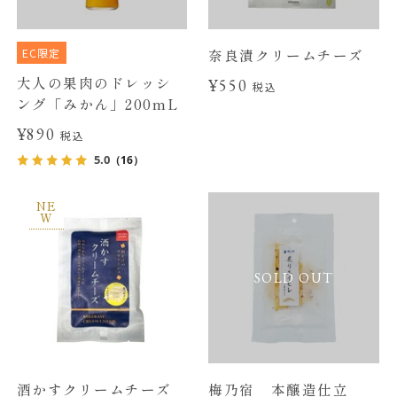
EC限定
奈良漬クリームチーズ
大人の果肉のドレッシ
¥550
税込
ング「みかん」200mL
¥890
税込
5.0
（16）
NE
W
SOLD OUT
酒かすクリームチーズ
梅乃宿 本醸造仕立