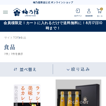
梅乃宿酒造公式 オンラインショップ
0
会員様限定！カートに入れるだけで送料無料に！8月17日10
時まで！
サイトTOP
食品
食品
7
件 /
7件
を表示
並べ替え
絞り込み
SOLD OUT