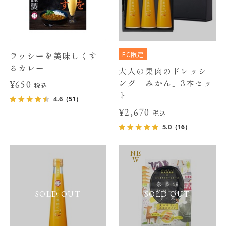
EC限定
ラッシーを美味しくす
るカレー
大人の果肉のドレッシ
ング「みかん」3本セッ
¥650
税込
ト
4.6
（51）
¥2,670
税込
5.0
（16）
NE
W
SOLD OUT
SOLD OUT