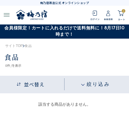
梅乃宿酒造公式 オンラインショップ
0
会員様限定！カートに入れるだけで送料無料に！8月17日10
時まで！
サイトTOP
食品
食品
0
件 /
を表示
並べ替え
絞り込み
該当する商品がありません。