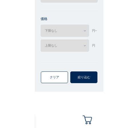
価格
円~
円
クリア
絞り込む