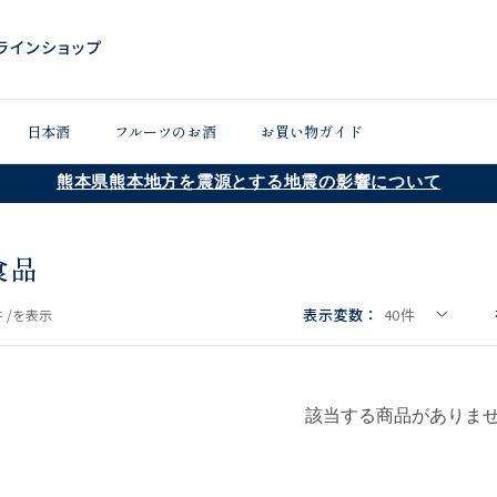
日本酒
フルーツのお酒
お買い物ガイド
熊本県熊本地方を震源とする地震の影響について
食品
表示変数：
40
件
 /
を表示
該当する商品がありま