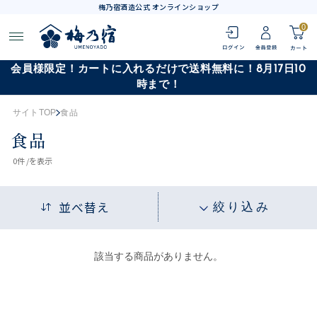
梅乃宿酒造公式 オンラインショップ
0
会員様限定！カートに入れるだけで送料無料に！8月17日10
時まで！
サイトTOP
食品
食品
0
件 /
を表示
並べ替え
絞り込み
該当する商品がありません。