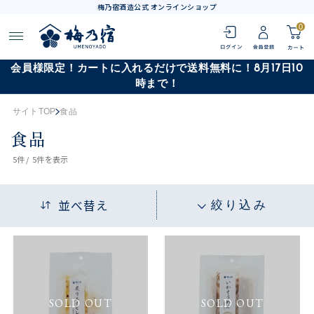
梅乃宿酒造公式 オンラインショップ
0
会員様限定！カートに入れるだけで送料無料に！8月17日10
時まで！
サイトTOP
食品
食品
5
件 /
5件
を表示
並べ替え
絞り込み
SOLD OUT
SOLD OUT