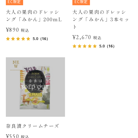
EC限定
EC限定
大人の果肉のドレッシ
大人の果肉のドレッシ
ング「みかん」200mL
ング「みかん」3本セッ
ト
¥890
税込
¥2,670
税込
5.0
（16）
5.0
（16）
NE
W
SOLD OUT
奈良漬クリームチーズ
¥550
税込