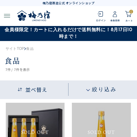
梅乃宿酒造公式 オンラインショップ
0
会員様限定！カートに入れるだけで送料無料に！8月17日10
時まで！
サイトTOP
食品
食品
7
件 /
7件
を表示
並べ替え
絞り込み
SOLD OUT
SOLD OUT