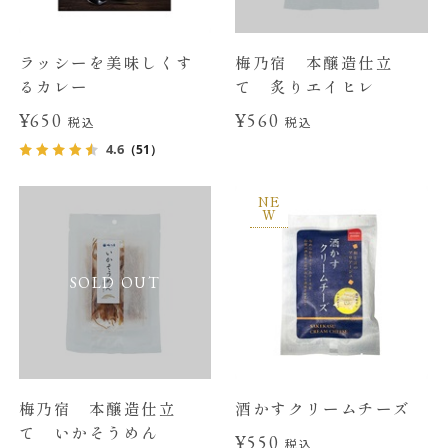
ラッシーを美味しくす
梅乃宿 本醸造仕立
るカレー
て 炙りエイヒレ
¥650
¥560
税込
税込
4.6
（51）
NE
W
SOLD OUT
梅乃宿 本醸造仕立
酒かすクリームチーズ
て いかそうめん
¥550
税込