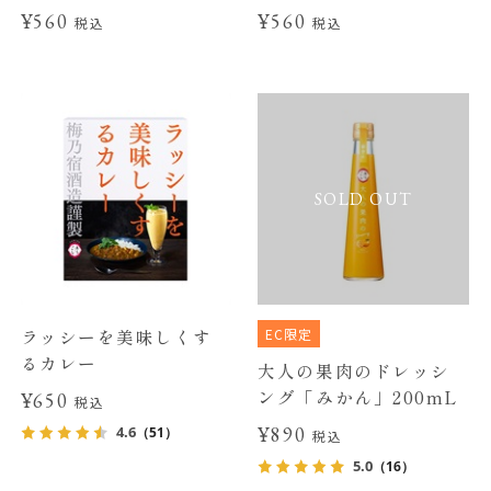
¥560
¥560
税込
税込
SOLD OUT
EC限定
ラッシーを美味しくす
るカレー
大人の果肉のドレッシ
ング「みかん」200mL
¥650
税込
¥890
4.6
（51）
税込
5.0
（16）