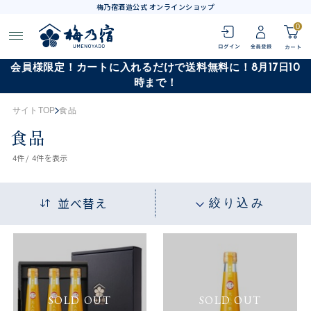
梅乃宿酒造公式 オンラインショップ
0
会員様限定！カートに入れるだけで送料無料に！8月17日10
時まで！
サイトTOP
食品
食品
4
件 /
4件
を表示
並べ替え
絞り込み
SOLD OUT
SOLD OUT