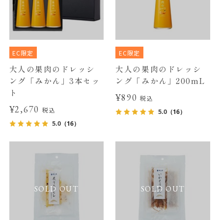
EC限定
EC限定
大人の果肉のドレッシ
大人の果肉のドレッシ
ング「みかん」3本セッ
ング「みかん」200mL
ト
¥890
税込
¥2,670
税込
5.0
（16）
5.0
（16）
SOLD OUT
SOLD OUT