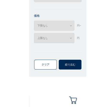
価格
円~
円
クリア
絞り込む