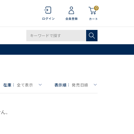
0
在庫：
全て表示
表示順：
発売日順
せん。