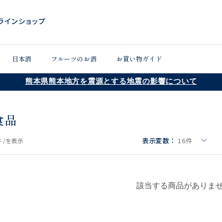
日本酒
フルーツのお酒
お買い物ガイド
熊本県熊本地方を震源とする地震の影響について
食品
表示変数：
16
件
 /
を表示
該当する商品がありま