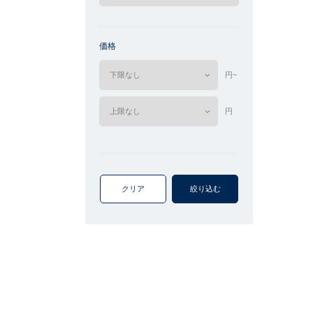
価格
円~
円
クリア
絞り込む