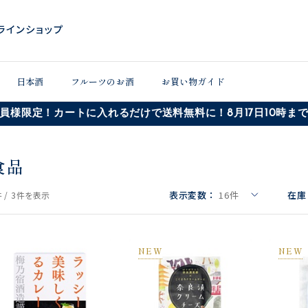
日本酒
フルーツのお酒
お買い物ガイド
員様限定！カートに入れるだけで送料無料に！8月17日10時ま
食品
表示変数：
16
件
在庫
 /
3件
を表示
NEW
NEW