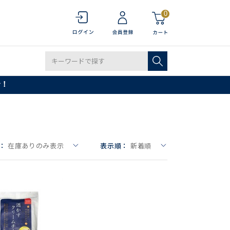
0
で！
：
在庫ありのみ表示
表示順：
新着順