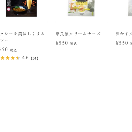
ッシーを美味しくする
奈良漬クリームチーズ
酒かす
レー
¥550
¥550
税込
650
税込
4.6
（51）