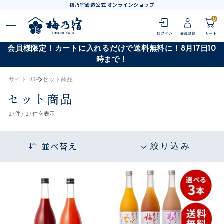
梅乃宿酒造公式 オンラインショップ
0
会員様限定！カートに入れるだけで送料無料に！8月17日10
時まで！
サイトTOP
セット商品
セット商品
27
件 /
27件
を表示
並べ替え
絞り込み