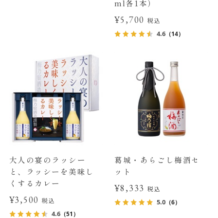
ml各1本）
¥5,700
税込
4.6
（14）
大人の宴のラッシー
葛城・あらごし梅酒セ
と、ラッシーを美味し
ット
くするカレー
¥8,333
税込
¥3,500
税込
5.0
（6）
4.6
（51）