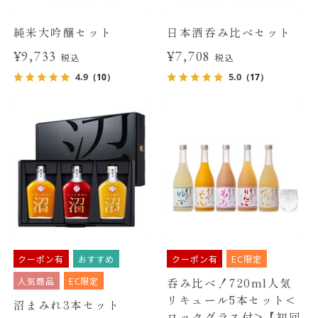
純米大吟醸セット
日本酒呑み比べセット
¥9,733
¥7,708
税込
税込
4.9
5.0
（10）
（17）
クーポン有
おすすめ
クーポン有
EC限定
人気商品
EC限定
呑み比べ！720ml人気
リキュール5本セット<
沼まみれ3本セット
ロックグラス付>【初回