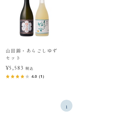
山田錦・あらごしゆず
セット
¥5,583
税込
4.0
（1）
1