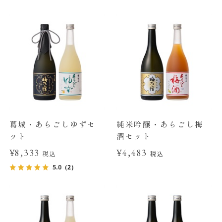
葛城・あらごしゆずセ
純米吟醸・あらごし梅
ット
酒セット
¥8,333
¥4,483
税込
税込
5.0
（2）