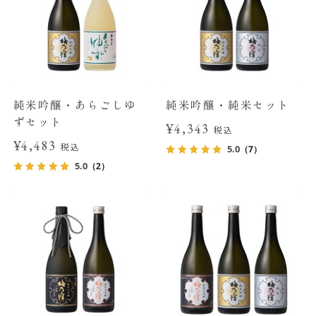
純米吟醸・あらごしゆ
純米吟醸・純米セット
ずセット
¥4,343
税込
¥4,483
税込
5.0
（7）
5.0
（2）