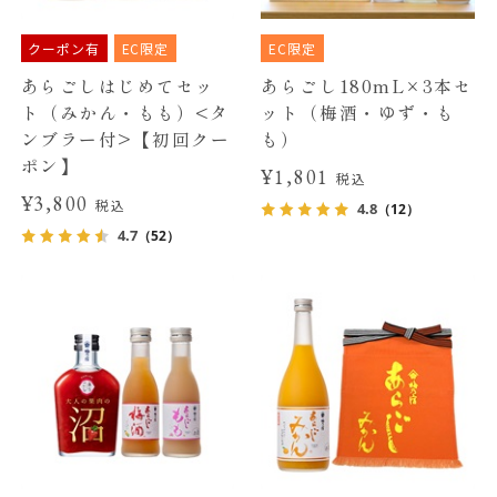
クーポン有
EC限定
EC限定
あらごしはじめてセッ
あらごし180mL×3本セ
ト（みかん・もも）<タ
ット（梅酒・ゆず・も
ンブラー付>【初回クー
も）
ポン】
¥1,801
税込
¥3,800
税込
4.8
（12）
4.7
（52）