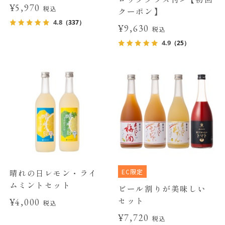
¥5,970
税込
クーポン】
4.8
（337）
¥9,630
税込
4.9
（25）
EC限定
晴れの日レモン・ライ
ムミントセット
ビール割りが美味しい
セット
¥4,000
税込
¥7,720
税込