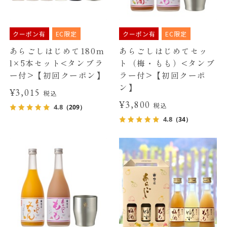
クーポン有
EC限定
クーポン有
EC限定
あらごしはじめて180m
あらごしはじめてセッ
l×5本セット<タンブラ
ト（梅・もも）<タンブ
ー付>【初回クーポン】
ラー付>【初回クーポ
ン】
¥3,015
税込
¥3,800
税込
4.8
（209）
4.8
（34）