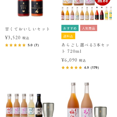
おすすめ
人気商品
甘くておいしいセット
送料込
¥3,520
税込
あらごし選べる3本セッ
5.0
（7）
ト 720ml
¥6,090
税込
4.9
（179）