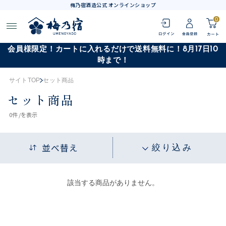
梅乃宿酒造公式 オンラインショップ
0
会員様限定！カートに入れるだけで送料無料に！8月17日10
時まで！
サイトTOP
セット商品
セット商品
0
件 /
を表示
並べ替え
絞り込み
該当する商品がありません。