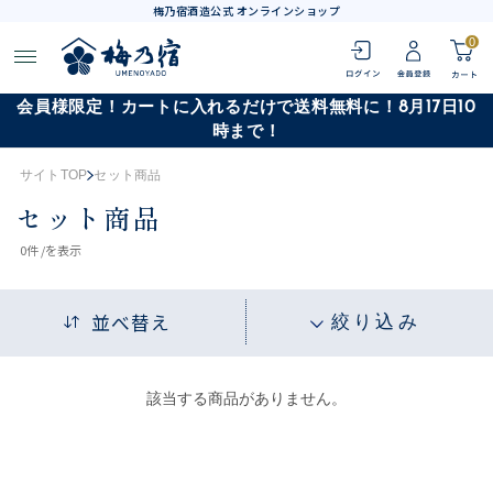
梅乃宿酒造公式 オンラインショップ
0
会員様限定！カートに入れるだけで送料無料に！8月17日10
時まで！
サイトTOP
セット商品
セット商品
0
件 /
を表示
並べ替え
絞り込み
該当する商品がありません。