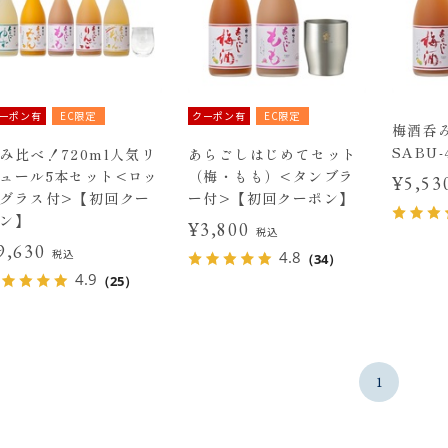
ーポン有
EC限定
クーポン有
EC限定
梅酒呑
SABU-
み比べ！720ml人気リ
あらごしはじめてセット
ュール5本セット<ロッ
（梅・もも）<タンブラ
¥5,5
グラス付>【初回クー
ー付>【初回クーポン】
ン】
¥3,800
税込
9,630
税込
4.8
（34）
4.9
（25）
1