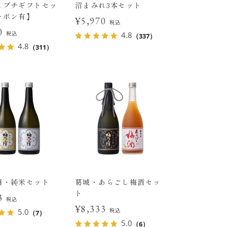
しプチギフトセッ
沼まみれ3本セット
ーポン有】
¥5,970
税込
00
税込
4.8
（337）
4.8
（311）
醸・純米セット
葛城・あらごし梅酒セッ
ト
43
税込
¥8,333
税込
5.0
（7）
5.0
（6）