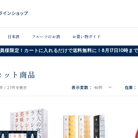
日本酒
フルーツのお酒
お買い物ガイド
員様限定！カートに入れるだけで送料無料に！8月17日10時ま
セット商品
表示変数：
40
件
在庫：
件 /
27件
を表示