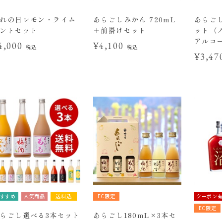
れの日レモン・ライム
あらごしみかん 720mL
あらご
ントセット
＋前掛けセット
ット（
アルコ
4,000
¥4,100
税込
税込
¥3,4
すすめ
人気商品
送料込
EC限定
クーポン
EC限定
らごし選べる3本セット
あらごし180mL×3本セ