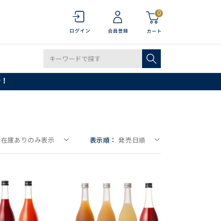
0
で！
在庫ありのみ表示
表示順：
発売日順