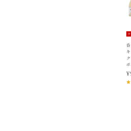
ク
呑
キ
ク
ポ
¥