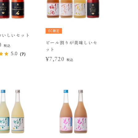
EC限定
おいしいセット
ビール割りが美味しいセ
20
税込
ット
5.0
（7）
¥7,720
税込