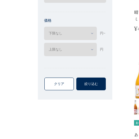
晴
ミ
価格
¥
円~
円
クリア
絞り込む
お
あ