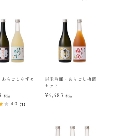
・あらごしゆずセ
純米吟醸・あらごし梅酒
セット
83
¥4,483
税込
税込
4.0
（1）