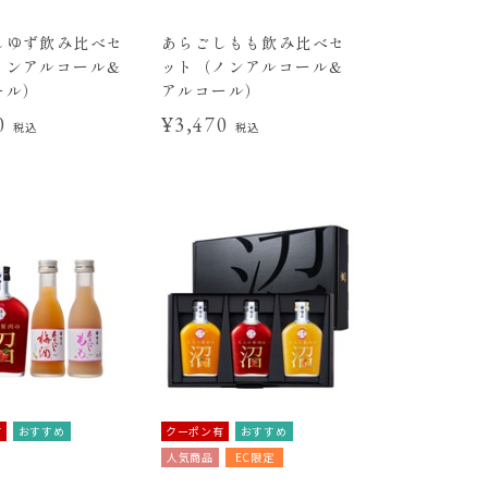
しゆず飲み比べセ
あらごしもも飲み比べセ
ノンアルコール&
ット（ノンアルコール&
ール）
アルコール）
70
¥3,470
税込
税込
有
おすすめ
クーポン有
おすすめ
人気商品
EC限定