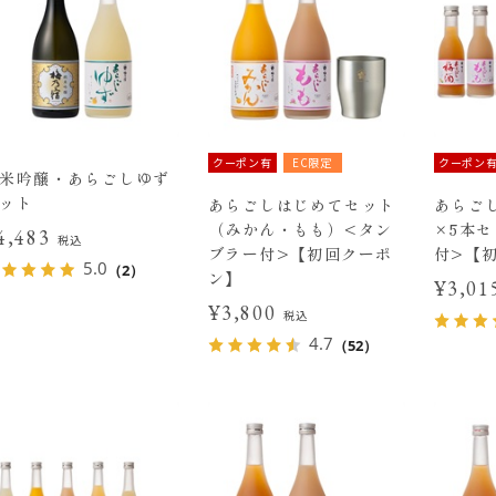
クーポン有
EC限定
クーポン
米吟醸・あらごしゆず
ット
あらごしはじめてセット
あらごし
（みかん・もも）<タン
×5本
4,483
税込
ブラー付>【初回クーポ
付>【
5.0
（2）
ン】
¥3,0
¥3,800
税込
4.7
（52）