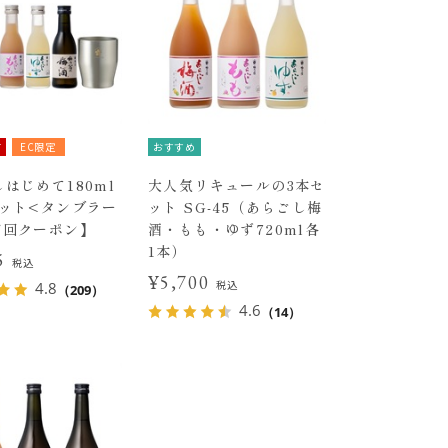
有
EC限定
おすすめ
はじめて180ml
大人気リキュールの3本セ
セット<タンブラー
ット SG-45（あらごし梅
初回クーポン】
酒・もも・ゆず720ml各
1本）
15
税込
¥5,700
税込
4.8
（209）
4.6
（14）