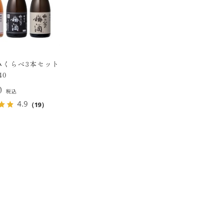
みくらべ3本セット
40
30
税込
4.9
（19）