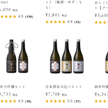
20ml
ット（梅酒・ゆず・も
あらご
も）
ト【ク
6,090
税込
¥1,801
¥3,6
税込
4.9
（179）
4.8
（12）
米大吟醸セット
日本酒呑み比べセット
純米吟
9,733
¥7,708
¥4,3
税込
税込
4.9
5.0
（10）
（17）