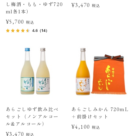
し梅酒・もも・ゆず720
¥3,470
税込
ml各1本）
¥5,700
税込
4.6
（14）
あらごしゆず飲み比べ
あらごしみかん 720mL
セット（ノンアルコー
＋前掛けセット
ル&アルコール）
¥4,100
税込
¥3,470
税込