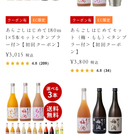
クーポン有
EC限定
クーポン有
EC限定
あらごしはじめて180m
あらごしはじめてセッ
l×5本セット<タンブラ
ト（梅・もも）<タンブ
ー付>【初回クーポン】
ラー付>【初回クーポ
ン】
¥3,015
税込
¥3,800
税込
4.8
（209）
4.8
（34）