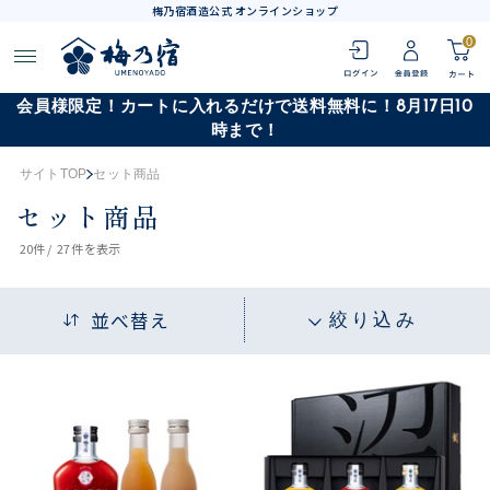
梅乃宿酒造公式 オンラインショップ
0
会員様限定！カートに入れるだけで送料無料に！8月17日10
時まで！
サイトTOP
セット商品
セット商品
20
件 /
27件
を表示
並べ替え
絞り込み