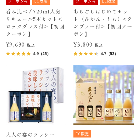
クーポン有
EC限定
クーポン有
EC限定
呑み比べ！720ml人気
あらごしはじめてセッ
リキュール5本セット<
ト（みかん・もも）<タ
ロックグラス付>【初回
ンブラー付>【初回クー
クーポン】
ポン】
¥9,630
¥3,800
税込
税込
4.9
4.7
（25）
（52）
EC限定
大人の宴のラッシー