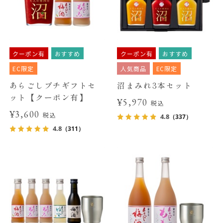
クーポン有
おすすめ
クーポン有
おすすめ
EC限定
人気商品
EC限定
あらごしプチギフトセ
沼まみれ3本セット
ット【クーポン有】
¥5,970
税込
¥3,600
税込
4.8
（337）
4.8
（311）