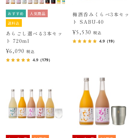
おすすめ
人気商品
梅酒呑みくらべ3本セッ
ト SABU-40
送料込
¥5,530
あらごし選べる3本セッ
税込
ト 720ml
4.9
（19）
¥6,090
税込
4.9
（179）