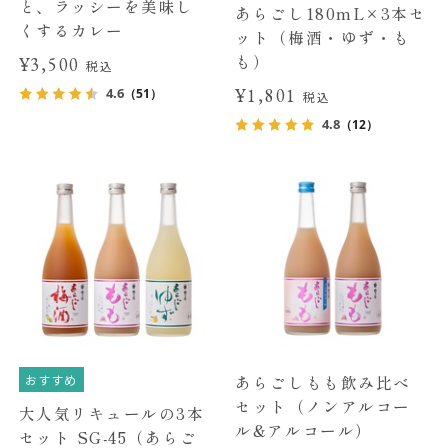
と、ラッシーを美味し
あらごし180mL×3本セ
くするカレー
ット（梅酒・ゆず・も
も）
¥3,500
税込
¥1,801
4.6
（51）
税込
4.8
（12）
おすすめ
あらごしもも飲み比べ
セット（ノンアルコー
大人気リキュールの3本
ル&アルコール）
セット SG-45（あらご