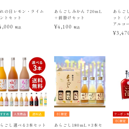
れの日レモン・ライム
あらごしみかん 720mL
あらご
ントセット
＋前掛けセット
ット（
アルコ
4,000
¥4,100
税込
税込
¥3,4
すすめ
人気商品
送料込
EC限定
クーポン
EC限定
らごし選べる3本セット
あらごし180mL×3本セ