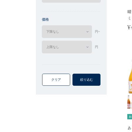
晴
ミ
価格
¥
円~
円
クリア
絞り込む
お
あ