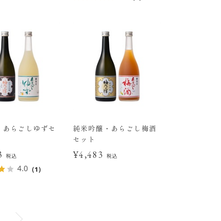
・あらごしゆずセ
純米吟醸・あらごし梅酒
セット
83
¥4,483
税込
税込
4.0
（1）