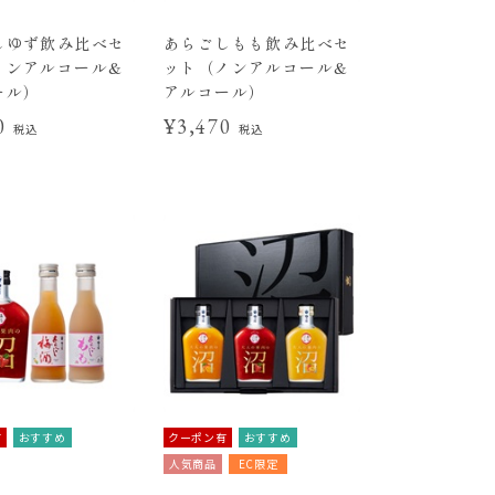
しゆず飲み比べセ
あらごしもも飲み比べセ
ノンアルコール&
ット（ノンアルコール&
ール）
アルコール）
70
¥3,470
税込
税込
有
おすすめ
クーポン有
おすすめ
人気商品
EC限定