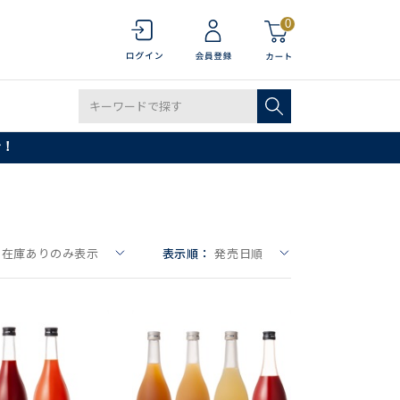
0
で！
在庫ありのみ表示
表示順：
発売日順