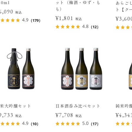
20ml
ット（梅酒・ゆず・も
あらご
も）
ト【ク
6,090
税込
¥1,801
¥3,6
税込
4.9
（179）
4.8
（12）
米大吟醸セット
日本酒呑み比べセット
純米吟
9,733
¥7,708
¥4,3
税込
税込
4.9
5.0
（10）
（17）