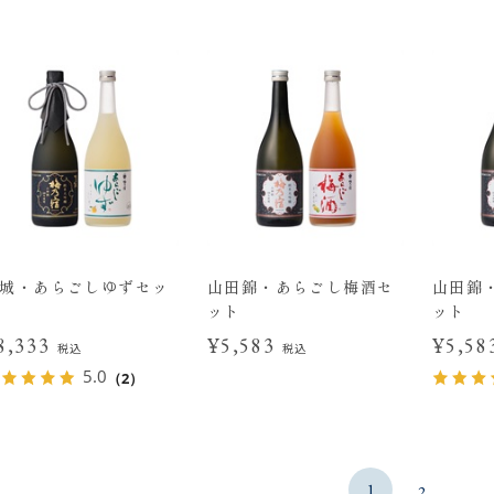
城・あらごしゆずセッ
山田錦・あらごし梅酒セ
山田錦
ット
ット
8,333
¥5,583
¥5,5
税込
税込
5.0
（2）
1
2