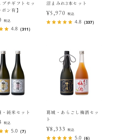
しプチギフトセッ
沼まみれ3本セット
ーポン有】
¥5,970
税込
00
税込
4.8
（337）
4.8
（311）
醸・純米セット
葛城・あらごし梅酒セッ
ト
43
税込
¥8,333
税込
5.0
（7）
5.0
（6）