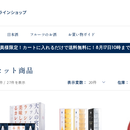
日本酒
フルーツのお酒
お買い物ガイド
員様限定！カートに入れるだけで送料無料に！8月17日10時ま
セット商品
表示変数：
20
件
在庫：
件 /
27件
を表示