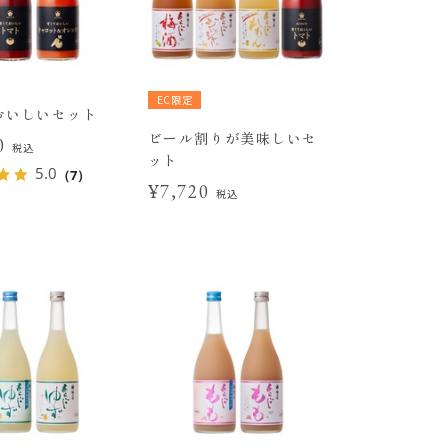
EC限定
おいしいセット
ビール割りが美味しいセ
20
税込
ット
5.0
（7）
¥7,720
税込