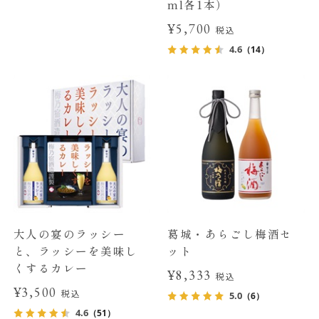
ml各1本）
¥5,700
税込
4.6
（14）
大人の宴のラッシー
葛城・あらごし梅酒セ
と、ラッシーを美味し
ット
くするカレー
¥8,333
税込
¥3,500
税込
5.0
（6）
4.6
（51）