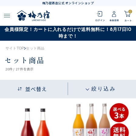
梅乃宿酒造公式 オンラインショップ
0
会員様限定！カートに入れるだけで送料無料に！8月17日10
時まで！
サイトTOP
セット商品
セット商品
20
件 /
27件
を表示
並べ替え
絞り込み