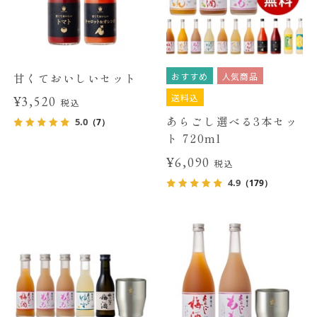
おすすめ
人気商品
甘くておいしいセット
送料込
¥3,520
税込
あらごし選べる3本セッ
5.0
（7）
ト 720ml
¥6,090
税込
4.9
（179）