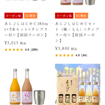
クーポン有
EC限定
クーポン有
EC限定
あらごしはじめて180m
あらごしはじめてセッ
l×5本セット<タンブラ
ト（梅・もも）<タンブ
ー付>【初回クーポン】
ラー付>【初回クーポ
ン】
¥3,015
税込
¥3,800
税込
4.8
（209）
4.8
（34）