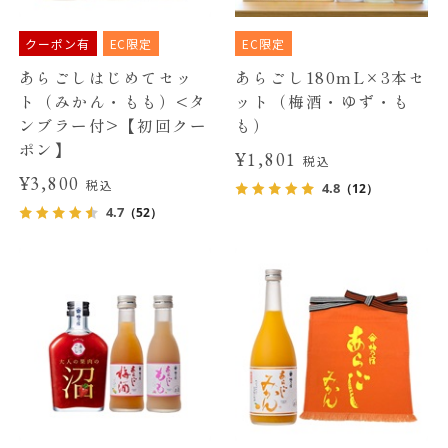
クーポン有
EC限定
EC限定
あらごしはじめてセッ
あらごし180mL×3本セ
ト（みかん・もも）<タ
ット（梅酒・ゆず・も
ンブラー付>【初回クー
も）
ポン】
¥1,801
税込
¥3,800
税込
4.8
（12）
4.7
（52）