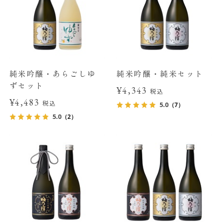
純米吟醸・あらごしゆ
純米吟醸・純米セット
ずセット
¥4,343
税込
¥4,483
税込
5.0
（7）
5.0
（2）