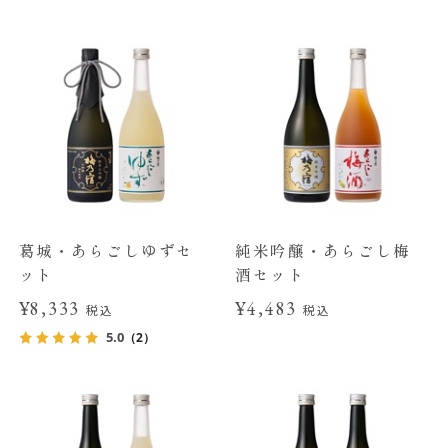
葛城・あらごしゆずセ
純米吟醸・あらごし梅
ット
酒セット
¥8,333
¥4,483
税込
税込
5.0
（2）