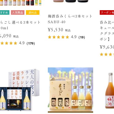
すすめ
人気商品
送料込
クーポン
梅酒呑みくらべ3本セット
SABU-40
らごし選べる3本セット
呑み比べ
20ml
キュー
¥5,530
税込
クグラ
6,090
4.9
税込
（19）
ポン】
4.9
（179）
¥9,6