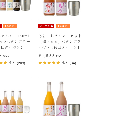
有
EC限定
クーポン有
EC限定
はじめて180ml
あらごしはじめてセット
セット<タンブラー
（梅・もも）<タンブラ
初回クーポン】
ー付>【初回クーポン】
15
¥3,800
税込
税込
4.8
4.8
（209）
（34）