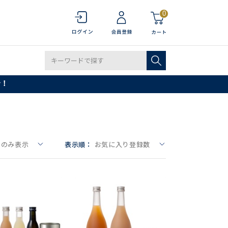
0
で！
りのみ表示
表示順：
お気に入り登録数