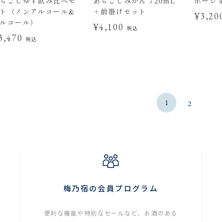
らごしゆず飲み比べセ
あらごしみかん 720mL
ポーシ
ト（ノンアルコール&
＋前掛けセット
¥3,2
ルコール）
¥4,100
税込
3,470
税込
1
2
梅乃宿の会員プログラム
便利な機能や特別なセールなど、お酒のある