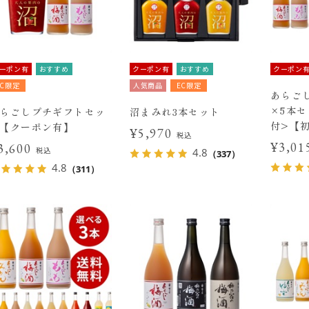
ーポン有
おすすめ
クーポン有
おすすめ
クーポン
EC限定
人気商品
EC限定
あらごし
×5本
らごしプチギフトセッ
沼まみれ3本セット
付>【
【クーポン有】
¥5,970
税込
¥3,0
3,600
税込
4.8
（337）
4.8
（311）