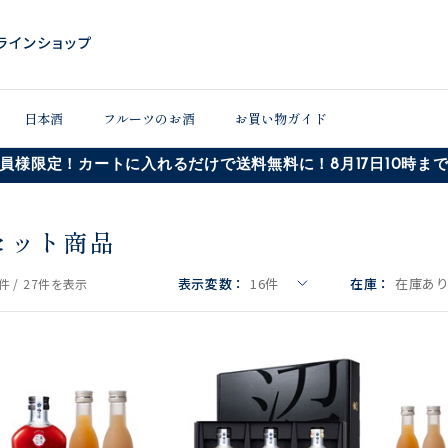
日本酒
フルーツのお酒
お買い物ガイド
員様限定！カートに入れるだけで送料無料に！8月17日10時ま
セット商品
表示変数：
16
件
在庫：
在庫あ
件 /
27件
を表示