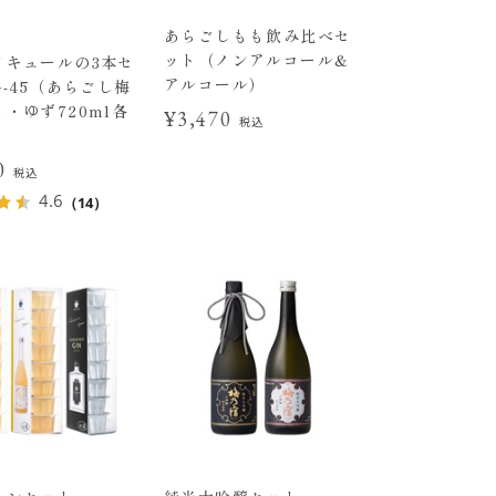
あらごしもも飲み比べセ
ット（ノンアルコール&
リキュールの3本セ
アルコール）
G-45（あらごし梅
・ゆず720ml各
¥3,470
税込
00
税込
4.6
（14）