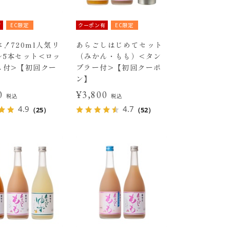
有
EC限定
クーポン有
EC限定
！720ml人気リ
あらごしはじめてセット
ル5本セット<ロッ
（みかん・もも）<タン
ス付>【初回クー
ブラー付>【初回クーポ
ン】
30
¥3,800
税込
税込
4.9
4.7
（25）
（52）