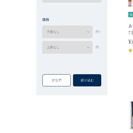
お
価格
あ
7
円~
¥
円
クリア
絞り込む