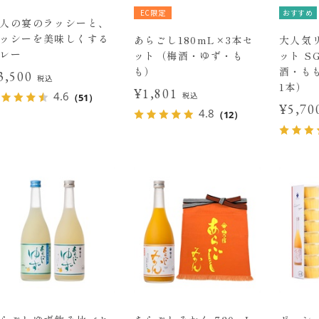
EC限定
おすすめ
人の宴のラッシーと、
ッシーを美味しくする
あらごし180mL×3本セ
大人気
レー
ット（梅酒・ゆず・も
ット S
も）
酒・もも
3,500
税込
1本）
¥1,801
4.6
税込
（51）
¥5,7
4.8
（12）