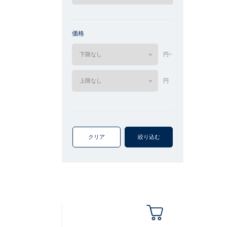
価格
円~
円
クリア
絞り込む