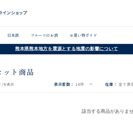
日本酒
フルーツのお酒
お買い物ガイド
熊本県熊本地方を震源とする地震の影響について
セット商品
表示変数：
16
件
在庫：
全て表示
 /
を表示
該当する商品がありま