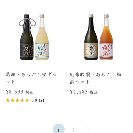
葛城・あらごしゆずセ
純米吟醸・あらごし梅
ット
酒セット
¥8,333
¥4,483
税込
税込
5.0
（2）
2
1