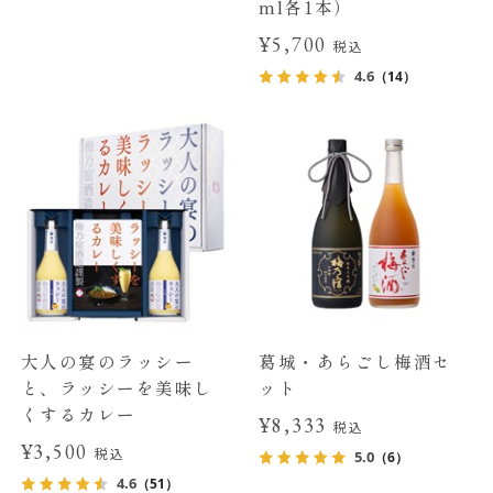
ml各1本）
¥5,700
税込
4.6
（14）
大人の宴のラッシー
葛城・あらごし梅酒セ
と、ラッシーを美味し
ット
くするカレー
¥8,333
税込
¥3,500
税込
5.0
（6）
4.6
（51）