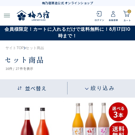
梅乃宿酒造公式 オンラインショップ
0
会員様限定！カートに入れるだけで送料無料に！8月17日10
時まで！
サイトTOP
セット商品
セット商品
16
件 /
27件
を表示
並べ替え
絞り込み