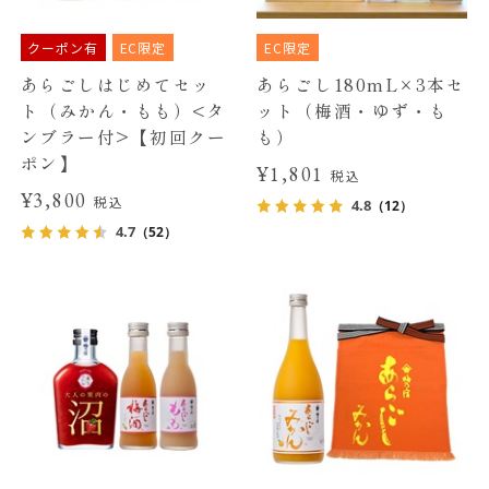
クーポン有
EC限定
EC限定
あらごしはじめてセッ
あらごし180mL×3本セ
ト（みかん・もも）<タ
ット（梅酒・ゆず・も
ンブラー付>【初回クー
も）
ポン】
¥1,801
税込
¥3,800
税込
4.8
（12）
4.7
（52）