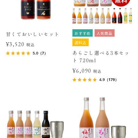
おすすめ
人気商品
甘くておいしいセット
送料込
¥3,520
税込
あらごし選べる3本セッ
5.0
（7）
ト 720ml
¥6,090
税込
4.9
（179）