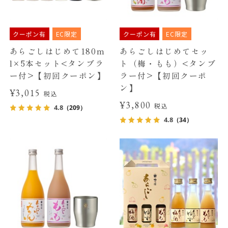
クーポン有
EC限定
クーポン有
EC限定
あらごしはじめて180m
あらごしはじめてセッ
l×5本セット<タンブラ
ト（梅・もも）<タンブ
ー付>【初回クーポン】
ラー付>【初回クーポ
ン】
¥3,015
税込
¥3,800
税込
4.8
（209）
4.8
（34）