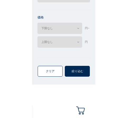
価格
円~
円
クリア
絞り込む