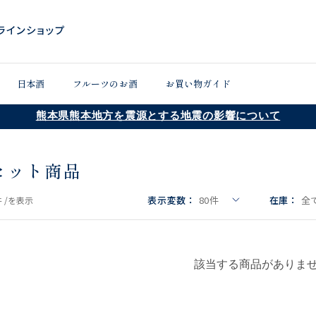
日本酒
フルーツのお酒
お買い物ガイド
熊本県熊本地方を震源とする地震の影響について
セット商品
表示変数：
80
件
在庫：
全
 /
を表示
該当する商品がありま