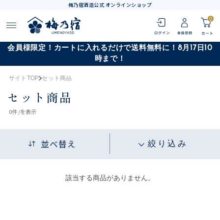
梅乃宿酒造公式 オンラインショップ
0
会員様限定！カートに入れるだけで送料無料に！8月17日10
時まで！
サイトTOP
セット商品
セット商品
0
件 /
を表示
並べ替え
絞り込み
該当する商品がありません。