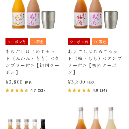
クーポン有
EC限定
クーポン有
EC限定
あらごしはじめてセッ
あらごしはじめてセッ
ト（みかん・もも）<タ
ト（梅・もも）<タンブ
ンブラー付>【初回クー
ラー付>【初回クーポ
ポン】
ン】
¥3,800
¥3,800
税込
税込
4.7
4.8
（52）
（34）