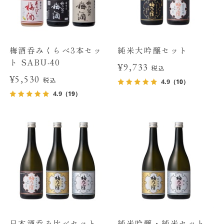
梅酒呑みくらべ3本セッ
純米大吟醸セット
ト SABU-40
¥9,733
税込
¥5,530
税込
4.9
（10）
4.9
（19）
日本酒呑み比べセット
純米吟醸・純米セット