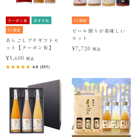
クーポン有
おすすめ
EC限定
EC限定
ビール割りが美味しい
セット
あらごしプチギフトセ
ット【クーポン有】
¥7,720
税込
¥3,600
税込
4.8
（311）