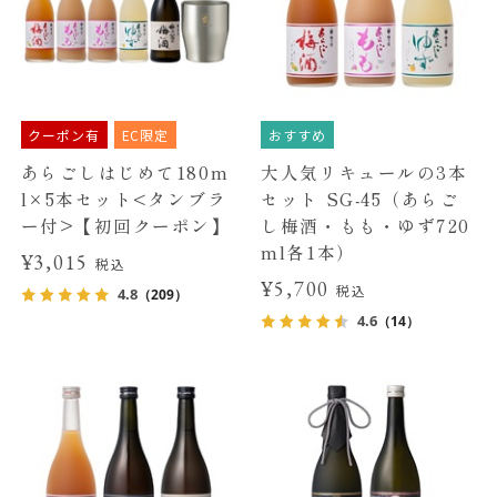
クーポン有
EC限定
おすすめ
あらごしはじめて180m
大人気リキュールの3本
l×5本セット<タンブラ
セット SG-45（あらご
ー付>【初回クーポン】
し梅酒・もも・ゆず720
ml各1本）
¥3,015
税込
¥5,700
税込
4.8
（209）
4.6
（14）