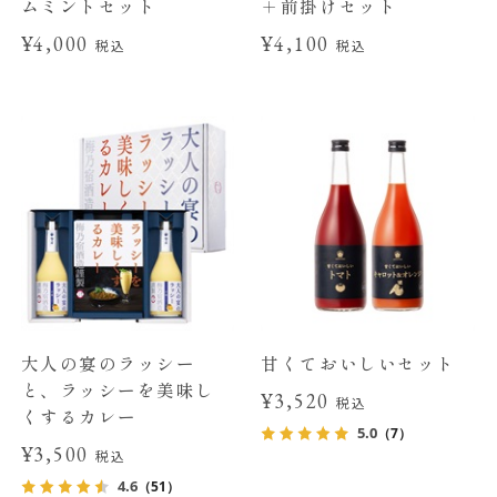
ムミントセット
＋前掛けセット
¥4,000
¥4,100
税込
税込
大人の宴のラッシー
甘くておいしいセット
と、ラッシーを美味し
¥3,520
税込
くするカレー
5.0
（7）
¥3,500
税込
4.6
（51）