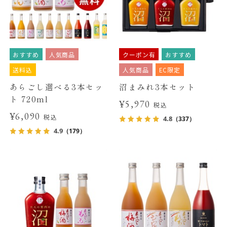
おすすめ
人気商品
クーポン有
おすすめ
送料込
人気商品
EC限定
あらごし選べる3本セッ
沼まみれ3本セット
ト 720ml
¥5,970
税込
¥6,090
税込
4.8
（337）
4.9
（179）