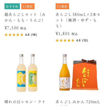
おすすめ
EC限定
EC限定
超あらごしセット（み
あらごし180mL×3本セ
かん・もも・りんご）
ット（梅酒・ゆず・も
も）
¥7,500
税込
¥1,801
税込
4.8
（10）
4.8
（12）
晴れの日レモン・ライ
あらごしみかん 720mL