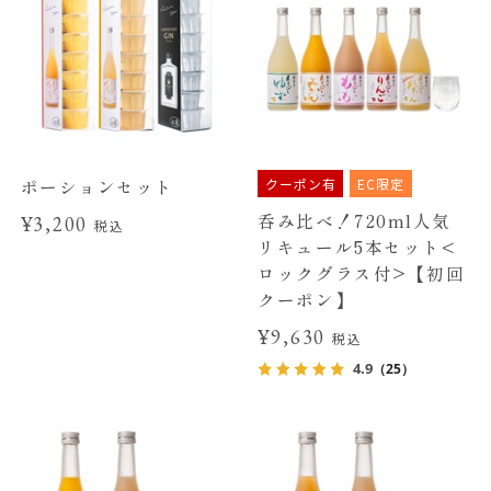
クーポン有
EC限定
ポーションセット
呑み比べ！720ml人気
¥3,200
税込
リキュール5本セット<
ロックグラス付>【初回
クーポン】
¥9,630
税込
4.9
（25）