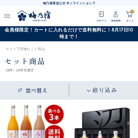
梅乃宿酒造公式 オンラインショップ
0
会員様限定！カートに入れるだけで送料無料に！8月17日10
時まで！
サイトTOP
セット商品
セット商品
28
件 /
28件
を表示
並べ替え
絞り込み