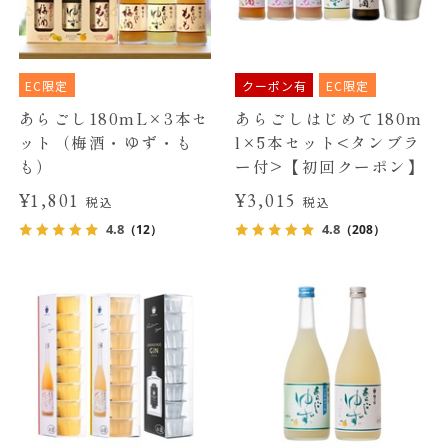
EC限定
クーポン有
EC限定
あらごし180mL×3本セ
あらごしはじめて180m
ット（梅酒・ゆず・も
l×5本セット<タンブラ
も）
ー付>【初回クーポン】
¥1,801
¥3,015
税込
税込
4.8
4.8
（12）
（208）