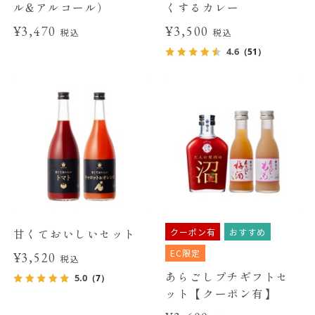
ル&アルコール）
くするカレー
¥3,470
¥3,500
税込
税込
4.6
（51）
クーポン有
おすすめ
甘くておいしいセット
EC限定
¥3,520
税込
あらごしプチギフトセ
5.0
（7）
ット【クーポン有】