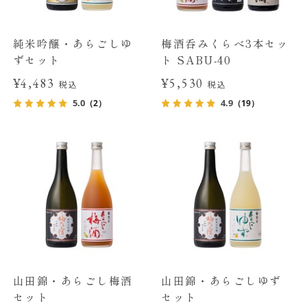
純米吟醸・あらごしゆ
梅酒呑みくらべ3本セッ
ずセット
ト SABU-40
¥4,483
¥5,530
税込
税込
5.0
4.9
（2）
（19）
山田錦・あらごし梅酒
山田錦・あらごしゆず
セット
セット