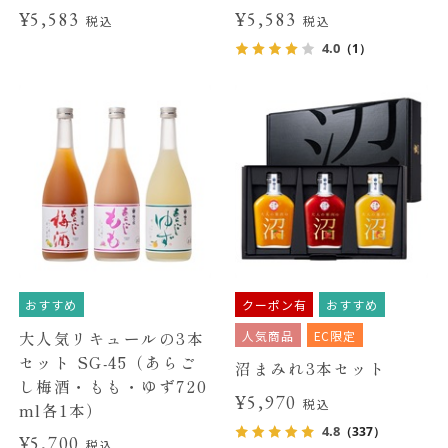
¥5,583
¥5,583
税込
税込
4.0
（1）
おすすめ
クーポン有
おすすめ
人気商品
EC限定
大人気リキュールの3本
セット SG-45（あらご
沼まみれ3本セット
し梅酒・もも・ゆず720
¥5,970
税込
ml各1本）
4.8
（337）
¥5,700
税込