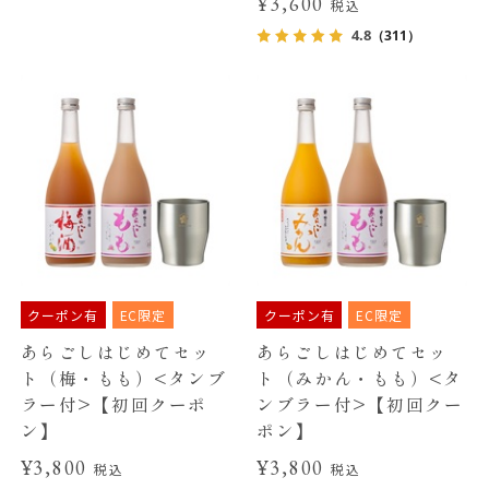
¥3,600
税込
4.8
（311）
クーポン有
EC限定
クーポン有
EC限定
あらごしはじめてセッ
あらごしはじめてセッ
ト（梅・もも）<タンブ
ト（みかん・もも）<タ
ラー付>【初回クーポ
ンブラー付>【初回クー
ン】
ポン】
¥3,800
¥3,800
税込
税込