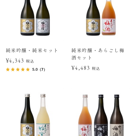
純米吟醸・純米セット
純米吟醸・あらごし梅
酒セット
¥4,343
税込
¥4,483
税込
5.0
（7）