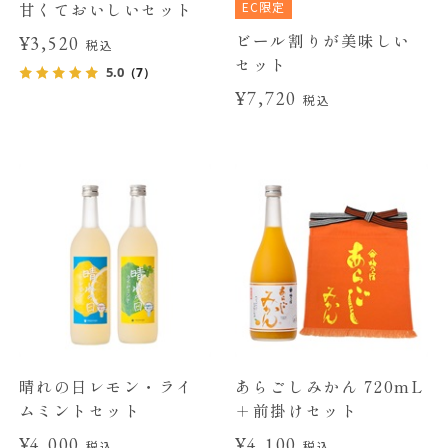
EC限定
甘くておいしいセット
ビール割りが美味しい
¥3,520
税込
セット
5.0
（7）
¥7,720
税込
晴れの日レモン・ライ
あらごしみかん 720mL
ムミントセット
＋前掛けセット
¥4,000
¥4,100
税込
税込