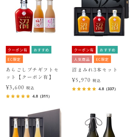
クーポン有
おすすめ
クーポン有
おすすめ
EC限定
人気商品
EC限定
あらごしプチギフトセ
沼まみれ3本セット
ット【クーポン有】
¥5,970
税込
¥3,600
税込
4.8
（337）
4.8
（311）