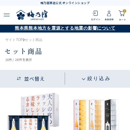
梅乃宿酒造公式 オンラインショップ
0
熊本県熊本地方を震源とする地震の影響について
サイトTOP
セット商品
セット商品
16
件 /
28件
を表示
並べ替え
絞り込み