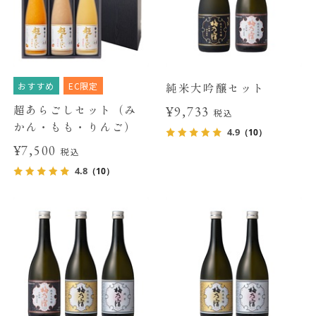
おすすめ
EC限定
純米大吟醸セット
超あらごしセット（み
¥9,733
税込
かん・もも・りんご）
4.9
（10）
¥7,500
税込
4.8
（10）