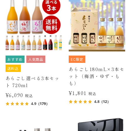
おすすめ
人気商品
EC限定
送料込
あらごし180mL×3本セ
ット（梅酒・ゆず・も
あらごし選べる3本セッ
も）
ト 720ml
¥1,801
税込
¥6,090
税込
4.8
（12）
4.9
（179）