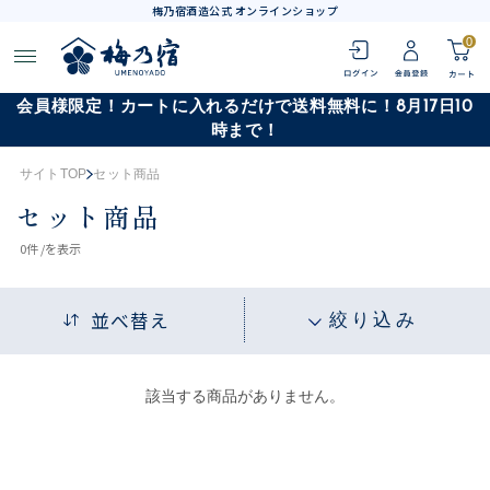
梅乃宿酒造公式 オンラインショップ
0
会員様限定！カートに入れるだけで送料無料に！8月17日10
時まで！
サイトTOP
セット商品
セット商品
0
件 /
を表示
並べ替え
絞り込み
該当する商品がありません。