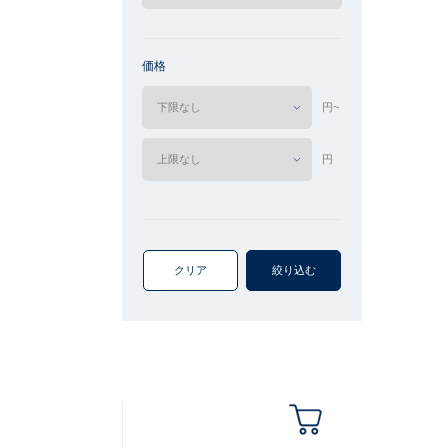
価格
円~
円
クリア
絞り込む