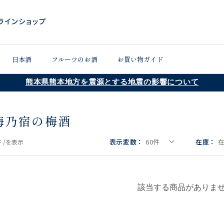
日本酒
フルーツのお酒
お買い物ガイド
熊本県熊本地方を震源とする地震の影響について
梅乃宿の梅酒
表示変数：
60
件
在庫：
 /
を表示
該当する商品がありま