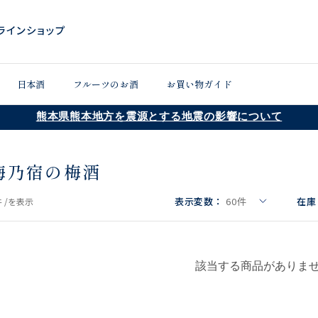
日本酒
フルーツのお酒
お買い物ガイド
熊本県熊本地方を震源とする地震の影響について
梅乃宿の梅酒
表示変数：
60
件
在庫
 /
を表示
該当する商品がありま