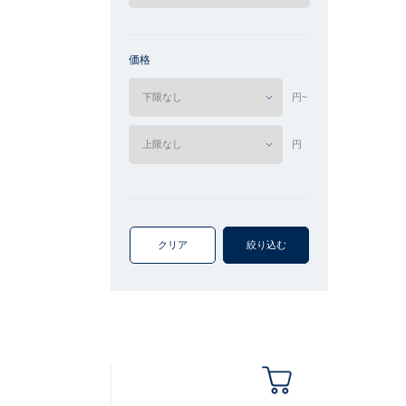
価格
円~
円
クリア
絞り込む