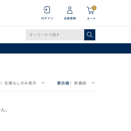
0
：
在庫なしのみ表示
表示順：
新着順
せん。