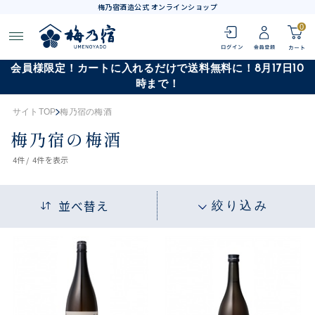
梅乃宿酒造公式 オンラインショップ
0
会員様限定！カートに入れるだけで送料無料に！8月17日10
時まで！
サイトTOP
梅乃宿の梅酒
梅乃宿の梅酒
4
件 /
4件
を表示
並べ替え
絞り込み