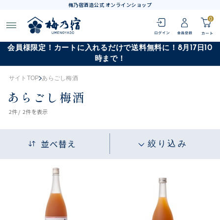
梅乃宿酒造公式 オンラインショップ
0
会員様限定！カートに入れるだけで送料無料に！8月17日10
時まで！
サイトTOP
あらごし梅酒
あらごし梅酒
2
件 /
2件
を表示
並べ替え
絞り込み