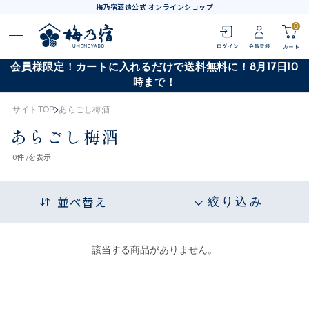
梅乃宿酒造公式 オンラインショップ
0
会員様限定！カートに入れるだけで送料無料に！8月17日10
時まで！
サイトTOP
あらごし梅酒
あらごし梅酒
0
件 /
を表示
並べ替え
絞り込み
該当する商品がありません。