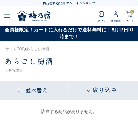
梅乃宿酒造公式 オンラインショップ
0
会員様限定！カートに入れるだけで送料無料に！8月17日10
時まで！
サイトTOP
あらごし梅酒
あらごし梅酒
0
件 /
を表示
並べ替え
絞り込み
該当する商品がありません。