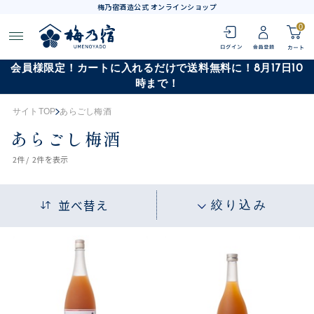
梅乃宿酒造公式 オンラインショップ
0
会員様限定！カートに入れるだけで送料無料に！8月17日10
時まで！
サイトTOP
あらごし梅酒
あらごし梅酒
2
件 /
2件
を表示
並べ替え
絞り込み