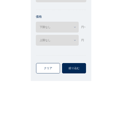
価格
円~
円
クリア
絞り込む