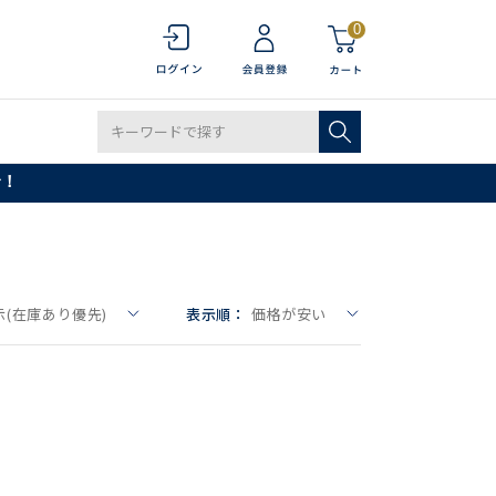
0
で！
(在庫あり優先)
表示順：
価格が安い