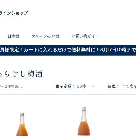
日本酒
フルーツのお酒
お買い物ガイド
員様限定！カートに入れるだけで送料無料に！8月17日10時ま
あらごし梅酒
表示変数：
20
件
在庫：
全て表示
 /
2件
を表示