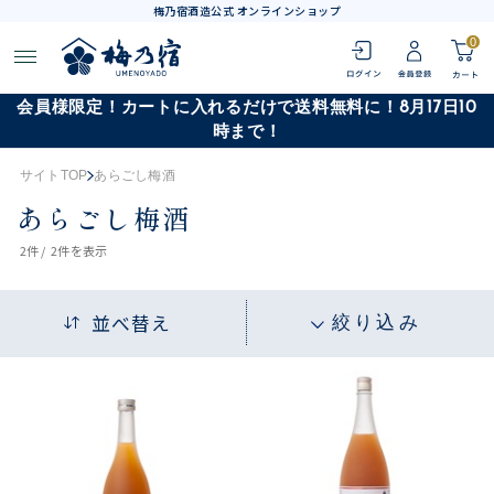
梅乃宿酒造公式 オンラインショップ
0
会員様限定！カートに入れるだけで送料無料に！8月17日10
時まで！
サイトTOP
あらごし梅酒
あらごし梅酒
2
件 /
2件
を表示
並べ替え
絞り込み