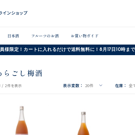
日本酒
フルーツのお酒
お買い物ガイド
員様限定！カートに入れるだけで送料無料に！8月17日10時ま
あらごし梅酒
表示変数：
20
件
在庫：
全
 /
2件
を表示