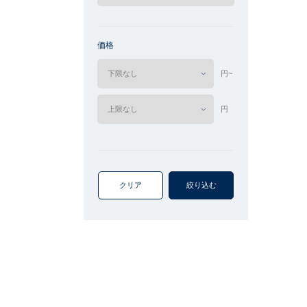
価格
円~
円
クリア
絞り込む