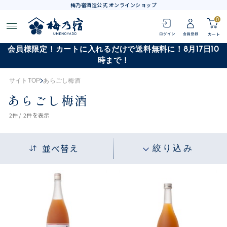
梅乃宿酒造公式 オンラインショップ
0
会員様限定！カートに入れるだけで送料無料に！8月17日10
時まで！
サイトTOP
あらごし梅酒
あらごし梅酒
2
件 /
2件
を表示
並べ替え
絞り込み