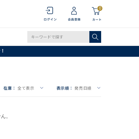
0
で！
在庫：
全て表示
表示順：
発売日順
せん。