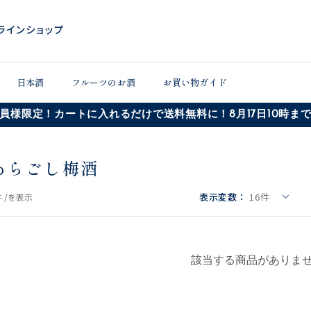
日本酒
フルーツのお酒
お買い物ガイド
員様限定！カートに入れるだけで送料無料に！8月17日10時ま
あらごし梅酒
表示変数：
16
件
 /
を表示
該当する商品がありま