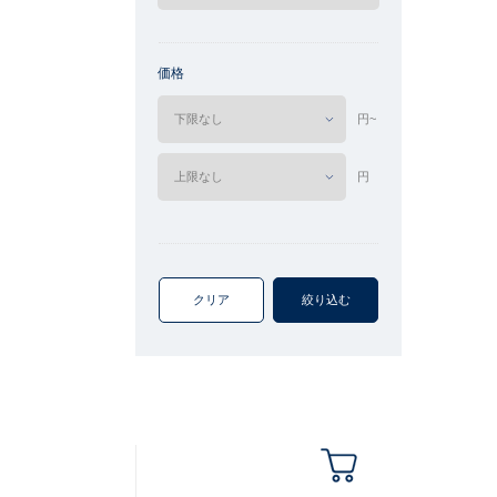
価格
円~
円
クリア
絞り込む