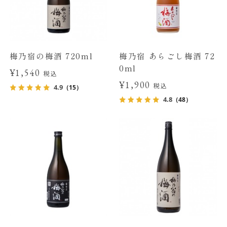
梅乃宿の梅酒 720ml
梅乃宿 あらごし梅酒 72
0ml
¥1,540
税込
¥1,900
税込
4.9
（15）
4.8
（48）