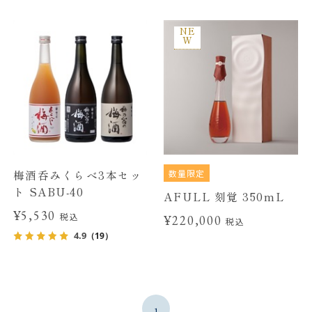
NE
W
数量限定
梅酒呑みくらべ3本セッ
ト SABU-40
AFULL 刻覚 350mL
¥5,530
税込
¥220,000
税込
4.9
（19）
1