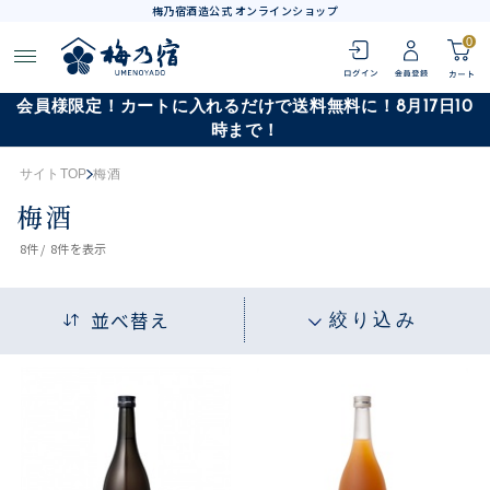
梅乃宿酒造公式 オンラインショップ
0
会員様限定！カートに入れるだけで送料無料に！8月17日10
時まで！
サイトTOP
梅酒
梅酒
8
件 /
8件
を表示
並べ替え
絞り込み