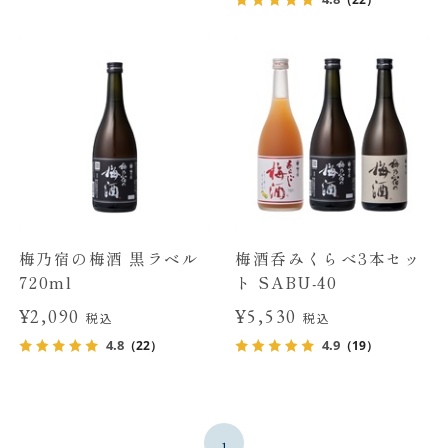
梅乃宿の梅酒 黒ラベル
梅酒呑みくらべ3本セッ
720ml
ト SABU-40
¥2,090
¥5,530
税込
税込
4.8
4.9
（22）
（19）
1