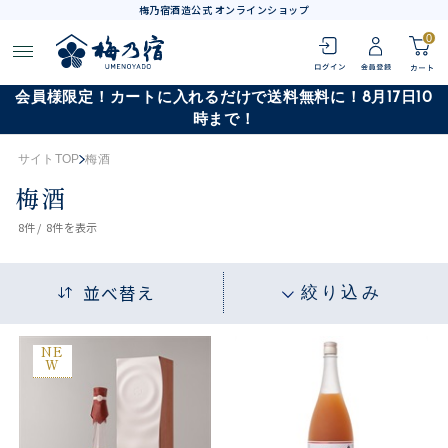
梅乃宿酒造公式 オンラインショップ
0
会員様限定！カートに入れるだけで送料無料に！8月17日10
時まで！
サイトTOP
梅酒
梅酒
8
件 /
8件
を表示
並べ替え
絞り込み
NE
W