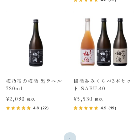
梅乃宿の梅酒 黒ラベル
梅酒呑みくらべ3本セッ
720ml
ト SABU-40
¥2,090
¥5,530
税込
税込
4.8
4.9
（22）
（19）
1