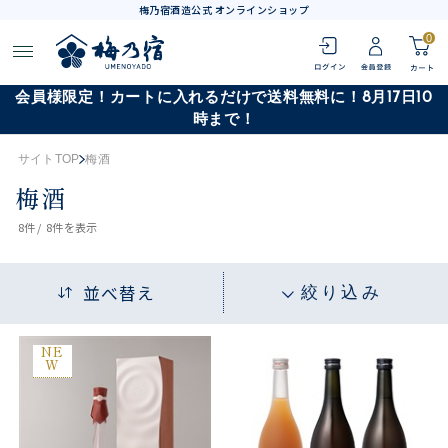
梅乃宿酒造公式 オンラインショップ
0
会員様限定！カートに入れるだけで送料無料に！8月17日10
時まで！
サイトTOP
梅酒
梅酒
8
件 /
8件
を表示
並べ替え
絞り込み
NE
W