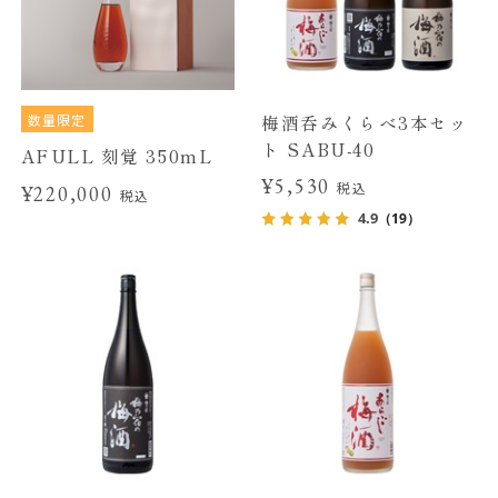
数量限定
梅酒呑みくらべ3本セッ
ト SABU-40
AFULL 刻覚 350mL
¥5,530
税込
¥220,000
税込
4.9
（19）