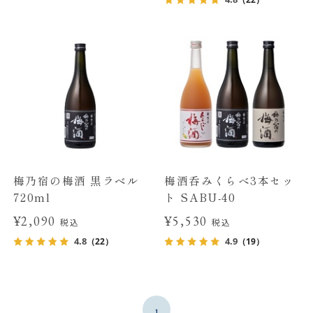
梅乃宿の梅酒 黒ラベル
梅酒呑みくらべ3本セッ
720ml
ト SABU-40
¥2,090
¥5,530
税込
税込
4.8
4.9
（22）
（19）
1