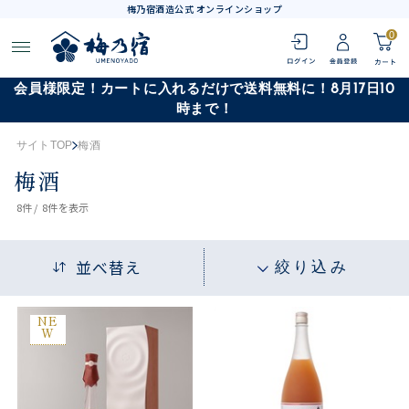
梅乃宿酒造公式 オンラインショップ
0
会員様限定！カートに入れるだけで送料無料に！8月17日10
時まで！
サイトTOP
梅酒
梅酒
8
件 /
8件
を表示
並べ替え
絞り込み
NE
W