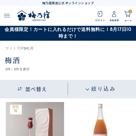
梅乃宿酒造公式 オンラインショップ
0
会員様限定！カートに入れるだけで送料無料に！8月17日10
時まで！
サイトTOP
梅酒
梅酒
8
件 /
8件
を表示
並べ替え
絞り込み
NE
W