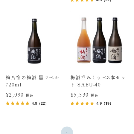
梅乃宿の梅酒 黒ラベル
梅酒呑みくらべ3本セッ
720ml
ト SABU-40
¥2,090
¥5,530
税込
税込
4.8
4.9
（22）
（19）
1