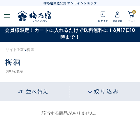
梅乃宿酒造公式 オンラインショップ
0
会員様限定！カートに入れるだけで送料無料に！8月17日10
時まで！
サイトTOP
梅酒
梅酒
0
件 /
を表示
並べ替え
絞り込み
該当する商品がありません。