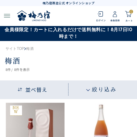
梅乃宿酒造公式 オンラインショップ
0
会員様限定！カートに入れるだけで送料無料に！8月17日10
時まで！
サイトTOP
梅酒
梅酒
8
件 /
8件
を表示
並べ替え
絞り込み
NE
W