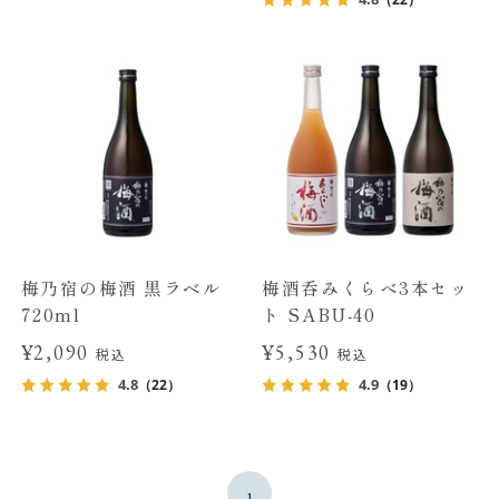
梅乃宿の梅酒 黒ラベル
梅酒呑みくらべ3本セッ
720ml
ト SABU-40
¥2,090
¥5,530
税込
税込
4.8
4.9
（22）
（19）
1