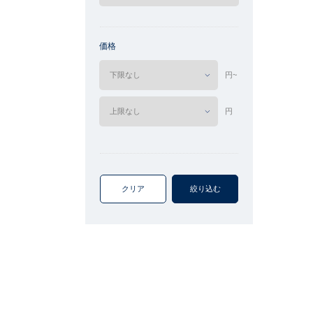
価格
円~
円
クリア
絞り込む