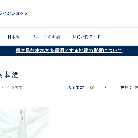
日本酒
フルーツのお酒
お買い物ガイド
熊本県熊本地方を震源とする地震の影響について
果本酒
表示変数：
80
件
在庫：
 /
1件
を表示