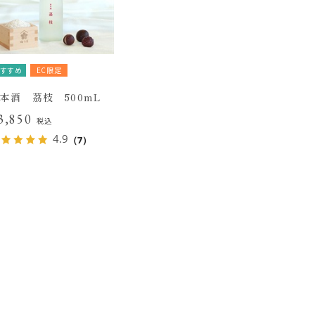
すすめ
EC限定
本酒 茘枝 500mL
3,850
税込
4.9
（7）