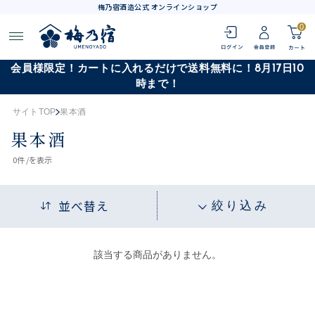
梅乃宿酒造公式 オンラインショップ
0
会員様限定！カートに入れるだけで送料無料に！8月17日10
時まで！
サイトTOP
果本酒
果本酒
0
件 /
を表示
並べ替え
絞り込み
該当する商品がありません。