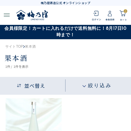
梅乃宿酒造公式 オンラインショップ
0
会員様限定！カートに入れるだけで送料無料に！8月17日10
時まで！
サイトTOP
果本酒
果本酒
1
件 /
1件
を表示
並べ替え
絞り込み