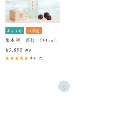
おすすめ
EC限定
果本酒 茘枝 500mL
¥3,850
税込
4.9
（7）
1